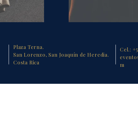
Plaza Terna.
Cel.: +
San Lorenzo, San Joaquín de Heredia.
evento
Costa Rica
m